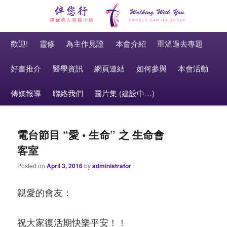
癌症病人關顧小組 Cancer Caring Group
Main menu
伴您行 Walking With You
Skip to primary content
Skip to secondary content
歡迎!
靈修
為主作見證
本會介紹
重溫過去專題
好書推介
醫學資訊
網頁連結
如何參與
本會活動
傳媒報導
聯絡我們
圖片集 (建設中…)
電台節目 “愛 • 生命” 之 生命會
客室
Posted on
April 3, 2016
by
administrator
親愛的會友：
祝大家復活期快樂平安！！