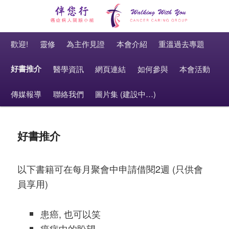
癌症病人關顧小組 Cancer Caring Group
Main menu
伴您行 Walking With You
Skip to primary content
Skip to secondary content
歡迎!
靈修
為主作見證
本會介紹
重溫過去專題
好書推介
醫學資訊
網頁連結
如何參與
本會活動
傳媒報導
聯絡我們
圖片集 (建設中…)
好書推介
以下書籍可在每月聚會中申請借閱2週 (只供會
員享用)
患癌, 也可以笑
癌病中的盼望