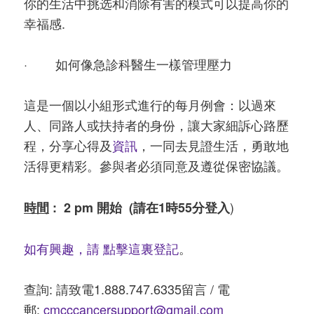
你的生活中挑选和消除有害的模式可以提高你的
幸福感.
· 如何像急診科醫生一樣管理壓力
這是一個以小組形式進行的每月例會：以過來
人、同路人或扶持者的身份，讓大家細訴心路歷
程，分享心得及
資訊
，一同去見證生活，勇敢地
活得更精彩。參與者必須同意及遵從保密協議。
)
時間
: 2
pm
開始
(
請在
1
時55分登入
如有興趣，請
點擊這裏登記
。
查詢: 請致電1.888.747.6335留言 / 電
郵:
cmcccancersupport@gmail.com