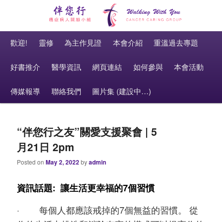
癌症病人關顧小組 Cancer Caring Group
Main menu
伴您行 Walking With You
Skip to primary content
Skip to secondary content
歡迎!
靈修
為主作見證
本會介紹
重溫過去專題
好書推介
醫學資訊
網頁連結
如何參與
本會活動
傳媒報導
聯絡我們
圖片集 (建設中…)
“伴您行之友”關愛支援聚會 | 5
月21日 2pm
Posted on
May 2, 2022
by
admin
資訊話題: 讓生活更幸福的7個習慣
· 每個人都應該戒掉的7個無益的習慣。 從