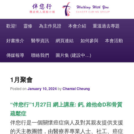
癌症病人關顧小組 Cancer Caring Group
Main menu
伴您行 Walking With You
Skip to primary content
Skip to secondary content
歡迎!
靈修
為主作見證
本會介紹
重溫過去專題
好書推介
醫學資訊
網頁連結
如何參與
本會活動
傳媒報導
聯絡我們
圖片集 (建設中…)
1月聚會
Posted on
January 10, 2024
by
Chantal Cheung
“伴您行”1月27日 網上講座: 鈣, 維他命D和骨質
疏鬆症
伴您行是一個關懷癌症病人及對其親友提供支援
的天主教團體，由醫療界專業人士、社工、癌症