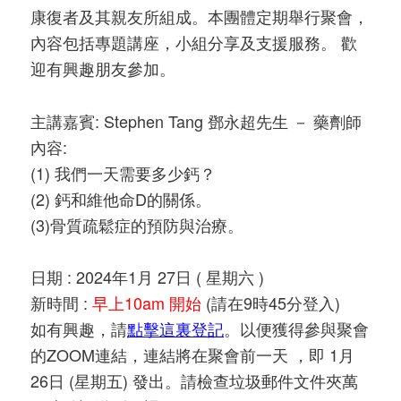
康復者及其親友所組成。本團體定期舉行聚會，
內容包括專題講座，小組分享及支援服務。 歡
迎有興趣朋友參加。
主講嘉賓: Stephen Tang 鄧永超先生 － 藥劑師
內容:
(1) 我們一天需要多少鈣？
(2) 鈣和維他命D的關係。
(3)骨質疏鬆症的預防與治療。
日期 : 2024年1月 27日 ( 星期六 )
新時間 :
早上10am
開始
(請在9時45分登入)
如有興趣，請
點擊這裏登記
。以便獲得參與聚會
的ZOOM連結，連結將在聚會前一天 ，即 1月
26日 (星期五) 發出。請檢查垃圾郵件文件夾萬