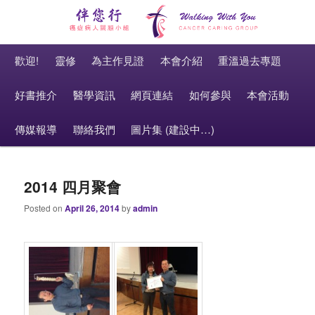
癌症病人關顧小組 Cancer Caring Group
Main menu
伴您行 Walking With You
Skip to primary content
Skip to secondary content
歡迎!
靈修
為主作見證
本會介紹
重溫過去專題
好書推介
醫學資訊
網頁連結
如何參與
本會活動
傳媒報導
聯絡我們
圖片集 (建設中…)
2014 四月聚會
Posted on
April 26, 2014
by
admin