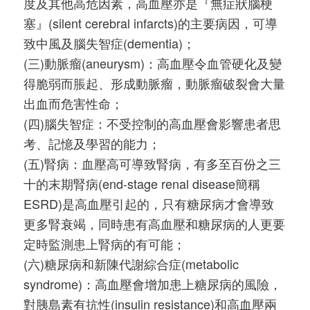
度及其他高危因素，高血壓亦是『無症狀腦梗
塞』(silent cerebral infarcts)的主要病因，可導
致中風及腦失智症(dementia)；
(三)動脈瘤(aneurysm)：高血壓令血管硬化及變
得脆弱而脹起、形成動脈瘤，動脈瘤破裂會大量
出血而危害性命；
(四)腦失智症：不受控制的高血壓會影響患者思
考、記憶及學習的能力；
(五)腎病：血壓高可導致腎病，有多至百份之三
十的末期腎病(end-stage renal disease簡稱
ESRD)是高血壓引起的，只有糖尿病才會導致
更多腎衰竭，同時患有高血壓和糖尿病的人更要
定時監測患上腎病的有可能；
(六)糖尿病和新陳代謝綜合症(metabolic
syndrome)：高血壓會增加患上糖尿病的風險，
對胰島素有抗性(insulin resistance)和高血壓兩