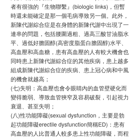
者有很強的『生物聯繫』(biologic links)，但暫
時還未能確定是那一個毛病導致另一個。此外，
新陳代謝綜合症是在身體的新陳代謝中出現了一
連串的問題，包括腰圍過粗、過高三酸甘油脂水
平、過低好膽固醇(高密度脂蛋白膽固醇)水平、
高血壓和高血糖，患有高血壓的人有較大機會也
同時患上新陳代謝綜合症的其他疾病，患上越多
組成新陳代謝綜合症的疾病、患上冠心病和中風
的機會就越高；
(七)失明：高血壓也會令眼睛內的血管壁硬化而
變得脆弱、導致血管狹窄及容易破裂，引起視力
衰退、甚至失明；
(八)性功能障礙(sexual dysfunction，主要是勃
起功能障礙erectile dysfunction簡稱ED)：患有
高血壓的人比普通人較多患上性功能障礙，而程