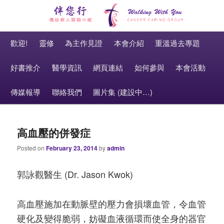
癌症病人關顧小組 Cancer Caring Group
Main menu
伴您行 Walking With You
Skip to primary content
Skip to secondary content
歡迎!
靈修
為主作見證
本會介紹
重溫過去專題
好書推介
醫學資訊
網頁連結
如何參與
本會活動
傳媒報導
聯絡我們
圖片集 (建設中…)
高血壓的併發症
Posted on
February 23, 2014
by
admin
郭詠觀醫生 (Dr. Jason Kwok)
高血壓施加在動脈壁的壓力會損壞血管，令血管
硬化及變得脆弱，妨礙血液循環而使全身的器官