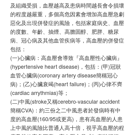
及組織受損，血壓越高及患病時間越長會令損壞
的程度越嚴重，多個高危因素會增加高血壓急劇
惡化及出現併發症的風險，包括家庭病史、血壓
的度數、年齡、抽煙、高膽固醇、肥胖、糖尿
病、冠心病及其他血管疾病等，高血壓的併發症
包括：
(一)心臟病：高血壓會導致『高血壓性心臟病』
(hypertensive heart disease)，包括：(甲)冠狀
血管心臟病(coronary artery disease簡稱冠心
病)；(乙)心臟衰竭(heart failure)；(丙)心律不齊
(cardiac arrythmias)等；
(二)中風(stroke又稱cerebro-vascular accident
簡稱CVA)：約三份之二中風患者於發病時有中
度的高血壓(160/95或更高)，患有高血壓的人患
上中風的風險比普通人高十倍，視乎高血壓的程